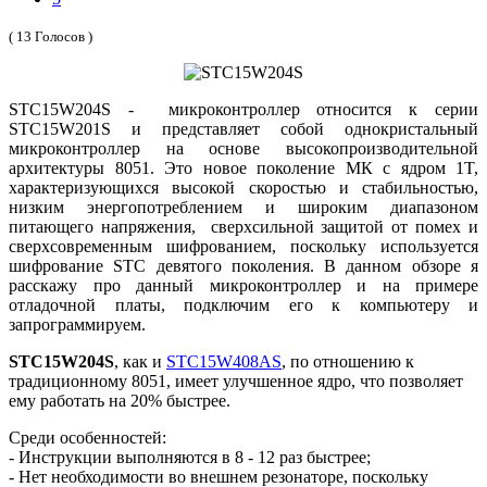
( 13 Голосов )
STC15W204S - микроконтроллер относится к серии
STC15W201S и представляет собой однокристальный
микроконтроллер на основе высокопроизводительной
архитектуры 8051. Это новое поколение МК с ядром 1T,
характеризующихся высокой скоростью и стабильностью,
низким энергопотреблением и широким диапазоном
питающего напряжения, сверхсильной защитой от помех и
сверхсовременным шифрованием, поскольку используется
шифрование STC девятого поколения. В данном обзоре я
расскажу про данный микроконтроллер и на примере
отладочной платы, подключим его к компьютеру и
запрограммируем.
STC15W204S
, как и
STC15W408AS
, по отношению к
традиционному 8051, имеет улучшенное ядро, что позволяет
ему работать на 20% быстрее.
Среди особенностей:
- Инструкции выполняются в 8 - 12 раз быстрее;
- Нет необходимости во внешнем резонаторе, поскольку