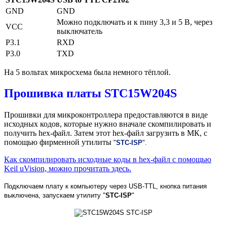
GND
GND
Можно подключать и к пину 3,3 и 5 В, через
VCC
выключатель
P3.1
RXD
P3.0
TXD
На 5 вольтах микросхема была немного тёплой.
Прошивка платы STC15W204S
Прошивки для микроконтроллера предоставляются в виде
исходных кодов, которые нужно вначале скомпилировать и
получить hex-файл. Затем этот hex-файл загрузить в МК, с
помощью фирменной утилиты
"
STC-ISP
".
Как скомпилировать исходные коды в hex-файл с помощью
Keil uVision, можно прочитать здесь.
Подключаем плату к компьютеру через USB-TTL, кнопка питания
выключена, запускаем утилиту "
STC-ISP
"