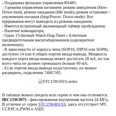
- Поддержка функции управления RS485;
- 3 режима управления питанием: режим замедления (Slow-
Down mod), режим ожидания (Idle mode), режим остановки /
отключения питания (Stop/Power- Down mode). Все
прерывания могут выводить из режима ожидания;
- Имеется встроенный маломощный таймер пробуждения;
- Наличие компаратора;
- Один 15-битный Watch-Dog-Timer с 8-битным
предварительным масштабированием (однократное
включение);
- В зависимости от корпуса чипа (SOP16, DIP16 или SOP8),
доступно 14 или 6 общих портов ввода-вывода. Мощность
каждого порта ввода-вывода может достигать 20 мА, но ток
всего чипа не должен превышать больше 90 мА;
- Если портов ввода-вывода недостаточно, их можно
расширить, подключив 74HC595.
В таблице можно увидеть всю серию и чем она отличается.
IRC15W207S
- фиксированная внутренняя частота 24 МГц.
В отличии от серии
STC15W401AS
, здесь отсутствует SPI,
CCP,PCA,PWM и АЦП.