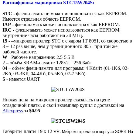
Расшифровка маркировки STC15W204S:
STC
- флеш-память не может использоваться как EEPROM.
Имеется отдельная область EEPROM.
IAP
- флеш-память может использоваться как EEPROM.
IRC
- флеш-память может использоваться как EEPROM,
внутренние часы работают на 24 МГц.
15
- –микроконтроллер STC с с ядром 1T 8051, со скоростью в
8 ~ 12 раз выше, чем у традиционного 8051 при той же
рабочей частоте.
W
- Рабочее напряжение: 2.5-5.5 В
2
– объём SRAM-памяти: 128×2 = 256 Байт
04
– объём флеш-памяти для программ: 4 Kбайт (01-1Kб, 02-
2Kб, 03-3Kб, 04-4Kб, 05-5Kб, 07-7.5Kб).
S
- имеется UART
Низкая цена на микроконтроллер сказалась на цене
отладочной платы, я свой экземпляр купил с доставкой на
Aliexpress
за
$0.95
Габариты платы 19 х 12 мм.
Микроконтроллер в корпусе SOP8. На