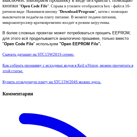
выключен. Выбираем прошивку в виде hex-файла с помощью
кнопки
"
Open Code File
".
Справа в утилите отобразится hex - файл в 16-
ричном виде.
Нажимаем кнопку "
Download/Program
", затем с помощью
выключателя подаём на плату питание. В момент подачи питания,
микроконтроллер кратковременно входит в режим загрузчика.
В более сложных проектах может потребоваться прошить EEPROM,
для этого всё проделывается аналогично прошивке, только вместо
"
Open Code File
" используем
"Open EEPROM File".
Скачать даташит на STC15W201S серию.
Как собрать прошивку с исходных кодов в Keil uVision, можно прочитать в
этой статье.
Купить отладочную плату на STC15W204S можно здесь.
Комментарии