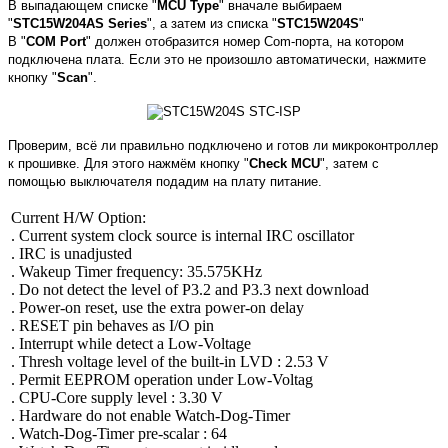
В выпадающем списке "
MCU Type
" вначале выбираем
"
STC15W204AS Series
", а затем из списка "
STC15W204S
"
В "
COM Port
" должен отобразится номер Com-порта, на котором
подключена плата. Если это не произошло автоматически, нажмите
кнопку "
Scan
".
Проверим, всё ли правильно подключено и готов ли микроконтроллер
к прошивке. Для этого
нажмём кнопку "
Check MCU
", затем с
помощью выключателя подадим на плату питание.
Current H/W Option:
. Current system clock source is internal IRC oscillator
. IRC is unadjusted
. Wakeup Timer frequency: 35.575KHz
. Do not detect the level of P3.2 and P3.3 next download
. Power-on reset, use the extra power-on delay
. RESET pin behaves as I/O pin
. Interrupt while detect a Low-Voltage
. Thresh voltage level of the built-in LVD : 2.53 V
. Permit EEPROM operation under Low-Voltag
. CPU-Core supply level : 3.30 V
. Hardware do not enable Watch-Dog-Timer
. Watch-Dog-Timer pre-scalar : 64