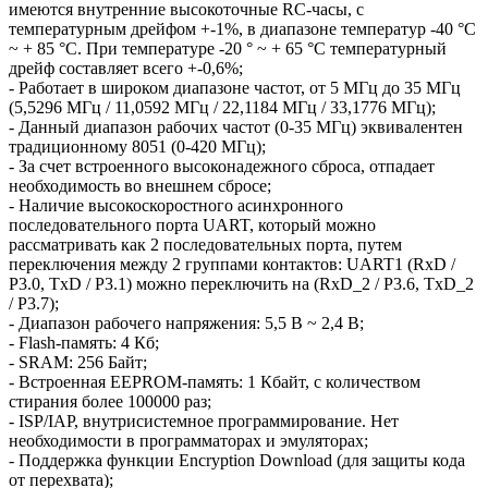
имеются внутренние высокоточные RC-часы, с
температурным дрейфом +-1%, в диапазоне температур -40 °C
~ + 85 °C. При температуре -20 ° ~ + 65 °C температурный
дрейф составляет всего +-0,6%;
- Работает в широком диапазоне частот, от 5 МГц до 35 МГц
(5,5296 МГц / 11,0592 МГц / 22,1184 МГц / 33,1776 МГц);
- Данный диапазон рабочих частот (0-35 МГц) эквивалентен
традиционному 8051 (0-420 МГц);
- За счет встроенного высоконадежного сброса, отпадает
необходимость во внешнем сбросе;
- Наличие высокоскоростного асинхронного
последовательного порта UART, который можно
рассматривать как 2 последовательных порта, путем
переключения между 2 группами контактов: UART1 (RxD /
P3.0, TxD / P3.1) можно переключить на (RxD_2 / P3.6, TxD_2
/ P3.7);
- Диапазон рабочего напряжения: 5,5 В ~ 2,4 В;
- Flash-память: 4 Кб;
- SRAM: 256 Байт;
- Встроенная EEPROM-память: 1 Кбайт, с количеством
стирания более 100000 раз;
- ISP/IAP, внутрисистемное программирование. Нет
необходимости в программаторах и эмуляторах;
- Поддержка функции Encryption Download (для защиты кода
от перехвата);