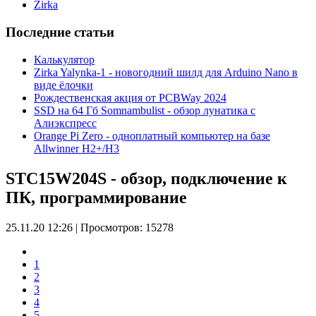
Zirka
Последние статьи
Калькулятор
Zirka Yalynka-1 - новогодний шилд для Arduino Nano в
виде ёлочки
Рождественская акция от PCBWay 2024
SSD на 64 Гб Somnambulist - обзор лунатика с
Алиэкспресс
Orange Pi Zero - одноплатный компьютер на базе
Allwinner H2+/H3
STC15W204S - обзор, подключение к
ПК, программирование
25.11.20 12:26
|
Просмотров: 15278
1
2
3
4
5