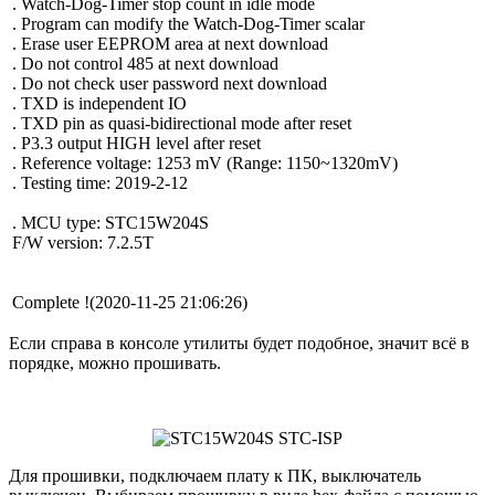
. Watch-Dog-Timer stop count in idle mode
. Program can modify the Watch-Dog-Timer scalar
. Erase user EEPROM area at next download
. Do not control 485 at next download
. Do not check user password next download
. TXD is independent IO
. TXD pin as quasi-bidirectional mode after reset
. P3.3 output HIGH level after reset
. Reference voltage: 1253 mV (Range: 1150~1320mV)
. Testing time: 2019-2-12
. MCU type: STC15W204S
F/W version: 7.2.5T
Complete !(2020-11-25 21:06:26)
Если справа в консоле утилиты будет подобное, значит всё в
порядке, можно прошивать.
Для прошивки, подключаем плату к ПК, выключатель